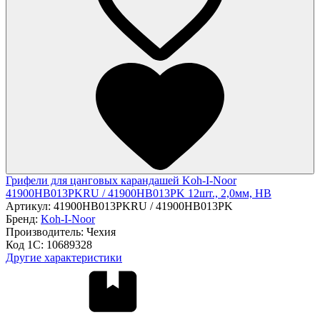
Грифели для цанговых карандашей Koh-I-Noor
41900HB013PKRU / 41900HB013PK 12шт., 2,0мм, HB
Артикул:
41900HB013PKRU / 41900HB013PK
Бренд:
Koh-I-Noor
Производитель:
Чехия
Код 1С:
10689328
Другие характеристики