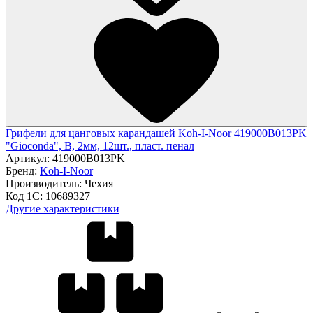
Грифели для цанговых карандашей Koh-I-Noor 419000B013PK
"Gioconda", B, 2мм, 12шт., пласт. пенал
Артикул:
419000B013PK
Бренд:
Koh-I-Noor
Производитель:
Чехия
Код 1С:
10689327
Другие характеристики