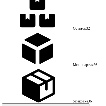
Остаток
32
Мин. партия
36
Упаковка
36