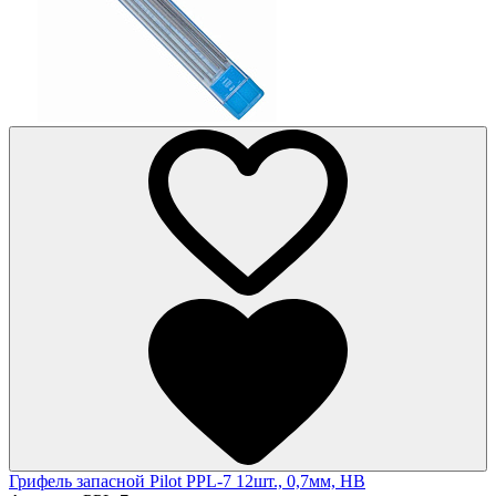
Грифель запасной Pilot PPL-7 12шт., 0,7мм, HB