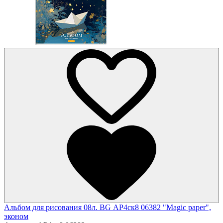
Альбом для рисования 08л. BG АР4ск8 06382 "Magic paper",
эконом