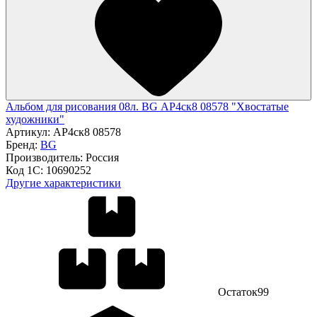
Альбом для рисования 08л. BG АР4ск8 08578 "Хвостатые
художники"
Артикул:
АР4ск8 08578
Бренд:
BG
Производитель:
Россия
Код 1С:
10690252
Другие характеристики
Остаток
99