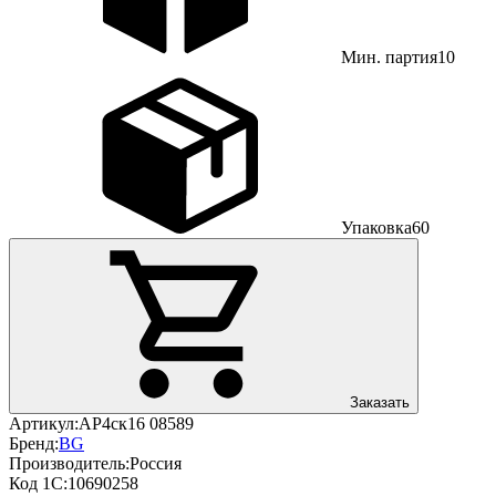
Мин. партия
10
Упаковка
60
Заказать
Артикул:
АР4ск16 08589
Бренд:
BG
Производитель:
Россия
Код 1С:
10690258