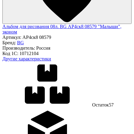
Альбом для рисования 08л. BG АР4ск8 08579 "Малыши",
эконом
Артикул:
АР4ск8 08579
Бренд:
BG
Производитель:
Россия
Код 1С:
10712104
Другие характеристики
Остаток
57