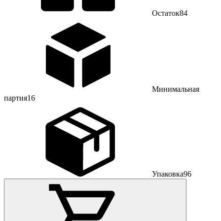
Остаток
84
Минимальная
партия
16
Упаковка
96