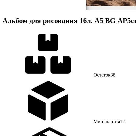
Альбом для рисования 16л. А5 BG АР5
Остаток
38
Мин. партия
12