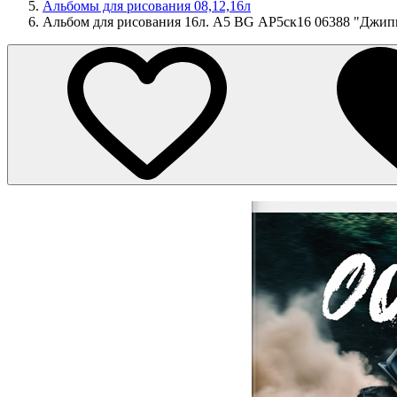
Альбомы для рисования 08,12,16л
Альбом для рисования 16л. А5 BG АР5ск16 06388 "Джи