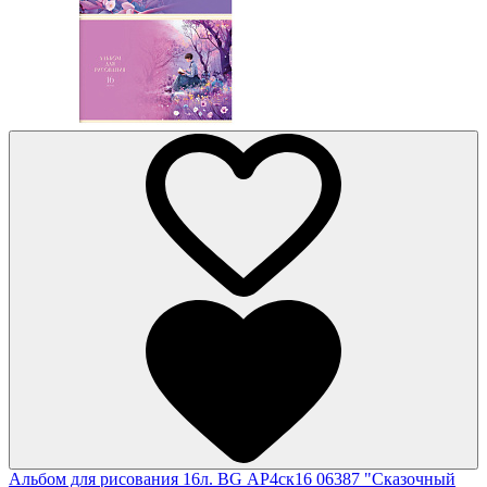
Альбом для рисования 16л. BG АР4ск16 06387 "Сказочный