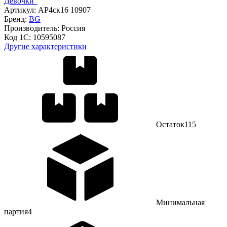
Девочки"
Артикул:
АР4ск16 10907
Бренд:
BG
Производитель:
Россия
Код 1С:
10595087
Другие характеристики
Остаток
115
Минимальная
партия
4