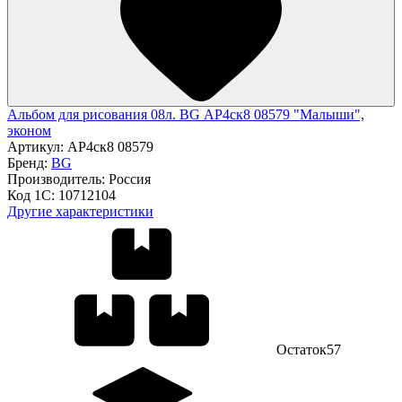
Альбом для рисования 08л. BG АР4ск8 08579 "Малыши",
эконом
Артикул:
АР4ск8 08579
Бренд:
BG
Производитель:
Россия
Код 1С:
10712104
Другие характеристики
Остаток
57