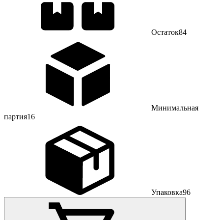
Остаток
84
Минимальная
партия
16
Упаковка
96