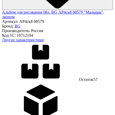
Альбом для рисования 08л. BG АР4ск8 08579 "Малыши",
эконом
Артикул:
АР4ск8 08579
Бренд:
BG
Производитель:
Россия
Код 1С:
10712104
Другие характеристики
Остаток
57