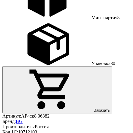
Мин. партия
8
Упаковка
80
Заказать
Артикул:
АР4ск8 06382
Бренд:
BG
Производитель:
Россия
Код 1С:
10712103