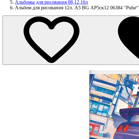
Альбомы для рисования 08,12,16л
Альбом для рисования 12л. А5 BG АР5ск12 06384 "Pulse"