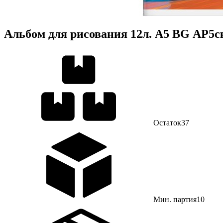
Альбом для рисования 12л. А5 BG АР5ск
Остаток
37
Мин. партия
10