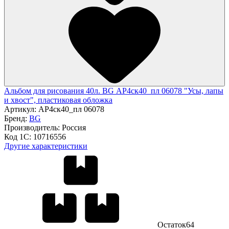
Альбом для рисования 40л. BG АР4ск40_пл 06078 "Усы, лапы
и хвост", пластиковая обложка
Артикул:
АР4ск40_пл 06078
Бренд:
BG
Производитель:
Россия
Код 1С:
10716556
Другие характеристики
Остаток
64