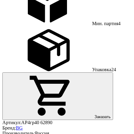
Мин. партия
4
Упаковка
24
Заказать
Артикул:
АР4гр40 62890
Бренд:
BG
Производитель:
Россия