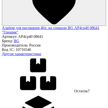
Альбом для рисования 40л. на спирали BG АР4гр40 08641
"Гонщик"
Артикул:
АР4гр40 08641
Бренд:
BG
Производитель:
Россия
Код 1С:
10716546
Другие характеристики
Остаток
7