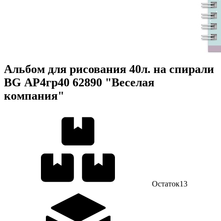
Альбом для рисования 40л. на спирали
BG АР4гр40 62890 "Веселая
компания"
Остаток
13