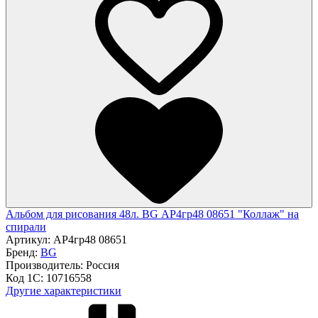
Альбом для рисования 48л. BG АР4гр48 08651 "Коллаж" на
спирали
Артикул:
АР4гр48 08651
Бренд:
BG
Производитель:
Россия
Код 1С:
10716558
Другие характеристики