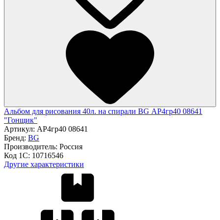
Альбом для рисования 40л. на спирали BG АР4гр40 08641
"Гонщик"
Артикул:
АР4гр40 08641
Бренд:
BG
Производитель:
Россия
Код 1С:
10716546
Другие характеристики