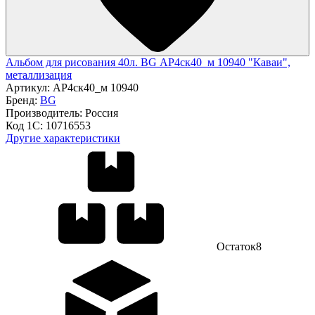
Альбом для рисования 40л. BG АР4ск40_м 10940 "Каваи",
металлизация
Артикул:
АР4ск40_м 10940
Бренд:
BG
Производитель:
Россия
Код 1С:
10716553
Другие характеристики
Остаток
8