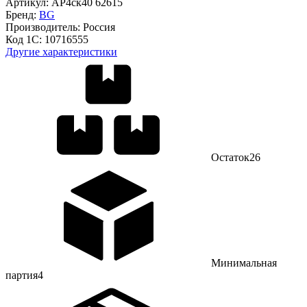
Артикул:
АР4ск40 62615
Бренд:
BG
Производитель:
Россия
Код 1С:
10716555
Другие характеристики
Остаток
26
Минимальная
партия
4