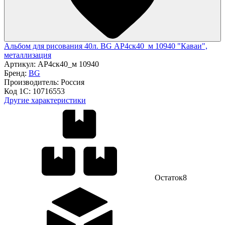
Альбом для рисования 40л. BG АР4ск40_м 10940 "Каваи",
металлизация
Артикул:
АР4ск40_м 10940
Бренд:
BG
Производитель:
Россия
Код 1С:
10716553
Другие характеристики
Остаток
8