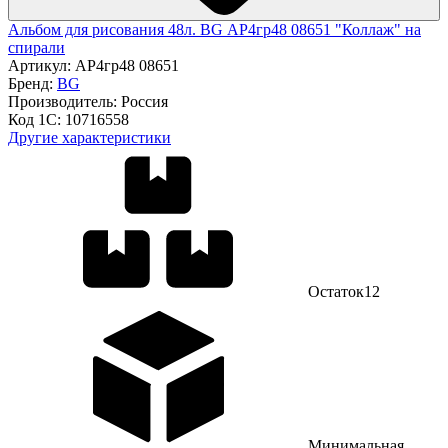
Альбом для рисования 48л. BG АР4гр48 08651 "Коллаж" на
спирали
Артикул:
АР4гр48 08651
Бренд:
BG
Производитель:
Россия
Код 1С:
10716558
Другие характеристики
Остаток
12
Минимальная