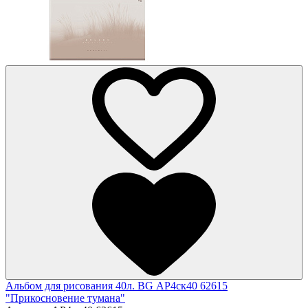
Альбом для рисования 40л. BG АР4ск40 62615
"Прикосновение тумана"