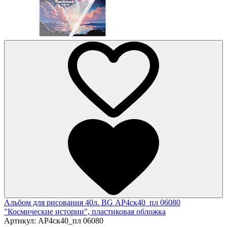
Альбом для рисования 40л. BG АР4ск40_пл 06080
"Космические истории", пластиковая обложка
Артикул:
АР4ск40_пл 06080