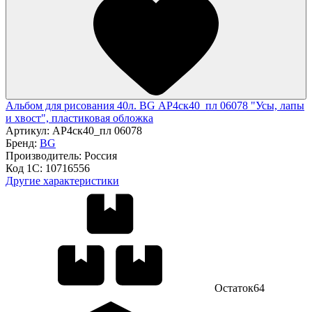
Альбом для рисования 40л. BG АР4ск40_пл 06078 "Усы, лапы
и хвост", пластиковая обложка
Артикул:
АР4ск40_пл 06078
Бренд:
BG
Производитель:
Россия
Код 1С:
10716556
Другие характеристики
Остаток
64