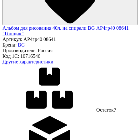
Альбом для рисования 40л. на спирали BG АР4гр40 08641
"Гонщик"
Артикул:
АР4гр40 08641
Бренд:
BG
Производитель:
Россия
Код 1С:
10716546
Другие характеристики
Остаток
7