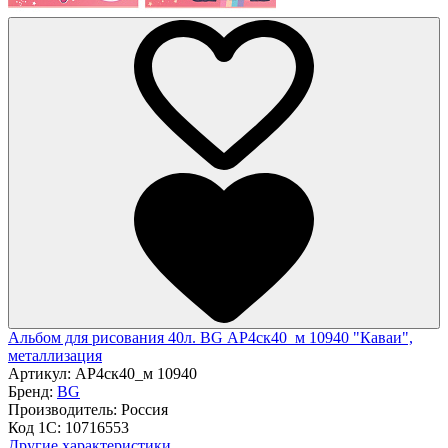
Альбом для рисования 40л. BG АР4ск40_м 10940 "Каваи",
металлизация
Артикул:
АР4ск40_м 10940
Бренд:
BG
Производитель:
Россия
Код 1С:
10716553
Другие характеристики