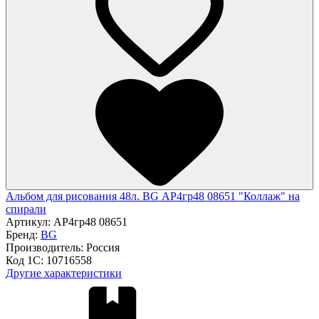
Альбом для рисования 48л. BG АР4гр48 08651 "Коллаж" на
спирали
Артикул:
АР4гр48 08651
Бренд:
BG
Производитель:
Россия
Код 1С:
10716558
Другие характеристики