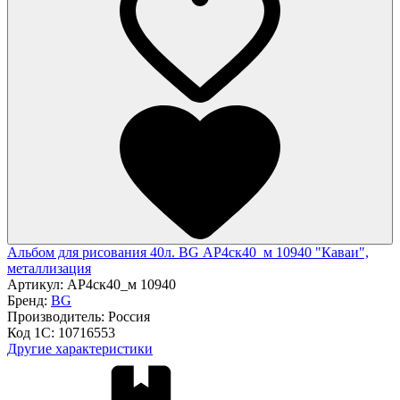
Альбом для рисования 40л. BG АР4ск40_м 10940 "Каваи",
металлизация
Артикул:
АР4ск40_м 10940
Бренд:
BG
Производитель:
Россия
Код 1С:
10716553
Другие характеристики