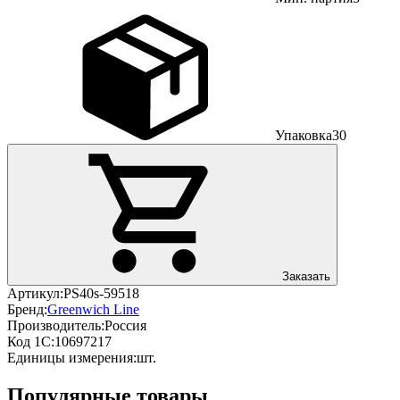
Упаковка
30
Заказать
Артикул:
PS40s-59518
Бренд:
Greenwich Line
Производитель:
Россия
Код 1С:
10697217
Единицы измерения:
шт.
Популярные товары