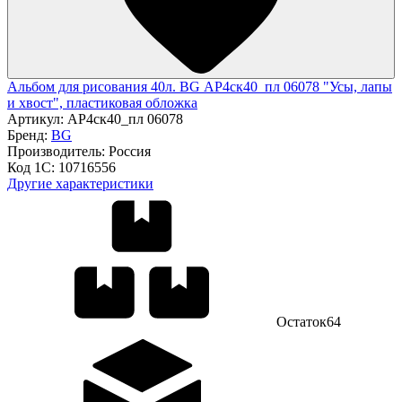
Альбом для рисования 40л. BG АР4ск40_пл 06078 "Усы, лапы
и хвост", пластиковая обложка
Артикул:
АР4ск40_пл 06078
Бренд:
BG
Производитель:
Россия
Код 1С:
10716556
Другие характеристики
Остаток
64