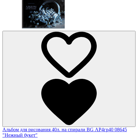
Альбом для рисования 40л. на спирали BG АР4гр40 08645
"Нежный букет"