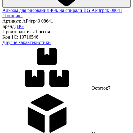
Альбом для рисования 40л. на спирали BG АР4гр40 08641
"Гонщик"
Артикул:
АР4гр40 08641
Бренд:
BG
Производитель:
Россия
Код 1С:
10716546
Другие характеристики
Остаток
7