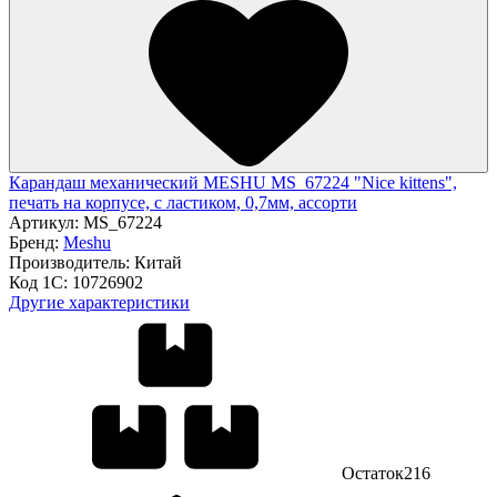
Карандаш механический MESHU MS_67224 "Nice kittens",
печать на корпусе, с ластиком, 0,7мм, ассорти
Артикул:
MS_67224
Бренд:
Meshu
Производитель:
Китай
Код 1С:
10726902
Другие характеристики
Остаток
216