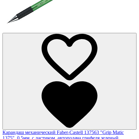
Карандаш механический Faber-Castell 137563 "Grip Matic
1375", 0,5мм, с ластиком, автоподача грифеля,зеленый