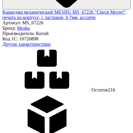
Карандаш механический MESHU MS_67226 "Check Meowt",
печать на корпусе, с ластиком, 0,7мм, ассорти
Артикул:
MS_67226
Бренд:
Meshu
Производитель:
Китай
Код 1С:
10726898
Другие характеристики
Остаток
216