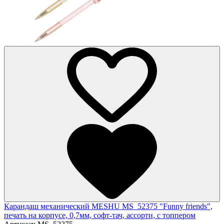
Карандаш механический MESHU MS_52375 "Funny friends",
печать на корпусе, 0,7мм, софт-тач, ассорти, с топпером