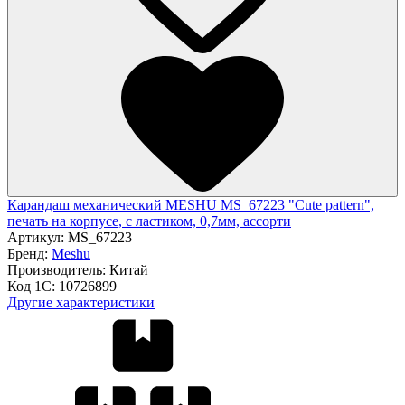
Карандаш механический MESHU MS_67223 "Cute pattern",
печать на корпусе, с ластиком, 0,7мм, ассорти
Артикул:
MS_67223
Бренд:
Meshu
Производитель:
Китай
Код 1С:
10726899
Другие характеристики