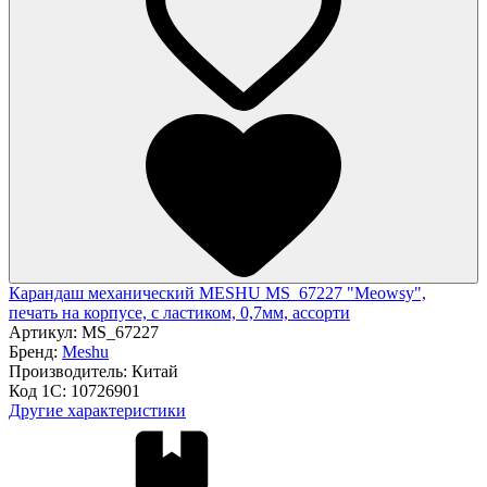
Карандаш механический MESHU MS_67227 "Meowsy",
печать на корпусе, с ластиком, 0,7мм, ассорти
Артикул:
MS_67227
Бренд:
Meshu
Производитель:
Китай
Код 1С:
10726901
Другие характеристики