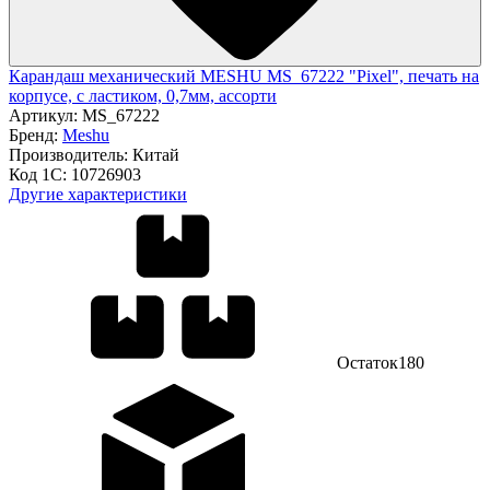
Карандаш механический MESHU MS_67222 "Pixel", печать на
корпусе, с ластиком, 0,7мм, ассорти
Артикул:
MS_67222
Бренд:
Meshu
Производитель:
Китай
Код 1С:
10726903
Другие характеристики
Остаток
180