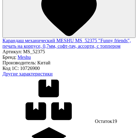
Карандаш механический MESHU MS_52375 "Funny friends",
печать на корпусе, 0,7мм, софт-тач, ассорти, с топпером
Артикул:
MS_52375
Бренд:
Meshu
Производитель:
Китай
Код 1С:
10726900
Другие характеристики
Остаток
19