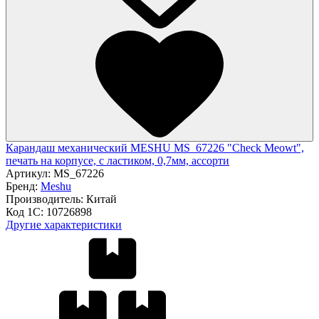
Карандаш механический MESHU MS_67226 "Check Meowt",
печать на корпусе, с ластиком, 0,7мм, ассорти
Артикул:
MS_67226
Бренд:
Meshu
Производитель:
Китай
Код 1С:
10726898
Другие характеристики