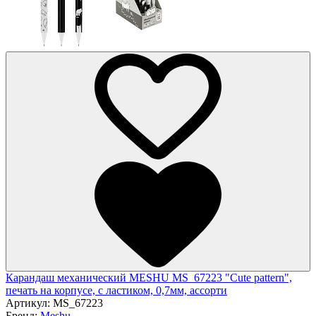
Карандаш механический MESHU MS_67223 "Cute pattern",
печать на корпусе, с ластиком, 0,7мм, ассорти
Артикул:
MS_67223
Бренд:
Meshu