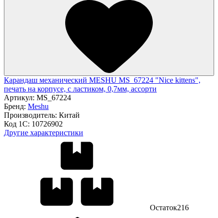
Карандаш механический MESHU MS_67224 "Nice kittens",
печать на корпусе, с ластиком, 0,7мм, ассорти
Артикул:
MS_67224
Бренд:
Meshu
Производитель:
Китай
Код 1С:
10726902
Другие характеристики
Остаток
216