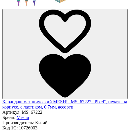
Карандаш механический MESHU MS_67222 "Pixel", печать на
корпусе, с ластиком, 0,7мм, ассорти
Артикул:
MS_67222
Бренд:
Meshu
Производитель:
Китай
Код 1С:
10726903