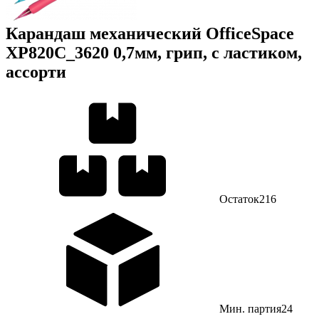
Карандаш механический OfficeSpace
XP820С_3620 0,7мм, грип, с ластиком,
ассорти
Остаток
216
Мин. партия
24