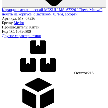
Карандаш механический MESHU MS_67226 "Check Meowt",
печать на корпусе, с ластиком, 0,7мм, ассорти
Артикул:
MS_67226
Бренд:
Meshu
Производитель:
Китай
Код 1С:
10726898
Другие характеристики
Остаток
216