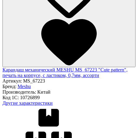
Карандаш механический MESHU MS_67223 "Cute pattern",
печать на корпусе, с ластиком, 0,7мм, ассорти
Артикул:
MS_67223
Бренд:
Meshu
Производитель:
Китай
Код 1С:
10726899
Другие характеристики