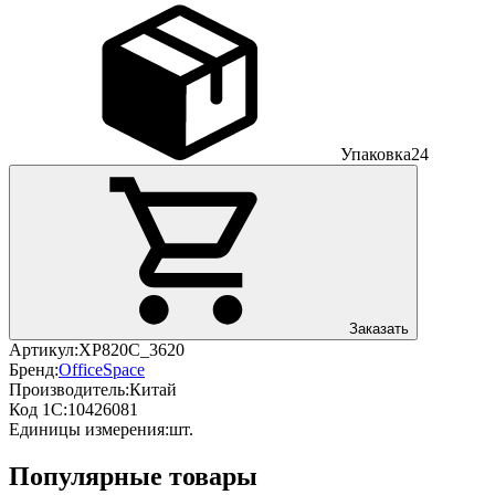
Упаковка
24
Заказать
Артикул:
XP820С_3620
Бренд:
OfficeSpace
Производитель:
Китай
Код 1С:
10426081
Единицы измерения:
шт.
Популярные товары