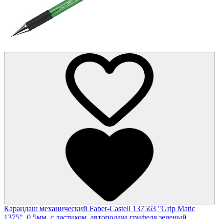
Карандаш механический Faber-Castell 137563 "Grip Matic
1375", 0,5мм, с ластиком, автоподача грифеля,зеленый