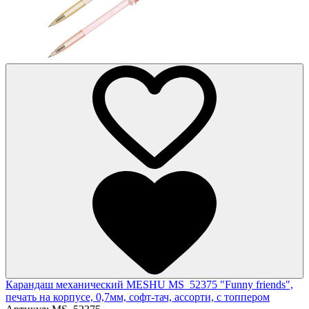
Карандаш механический MESHU MS_52375 "Funny friends",
печать на корпусе, 0,7мм, софт-тач, ассорти, с топпером