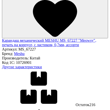
Карандаш механический MESHU MS_67227 "Meowsy",
печать на корпусе, с ластиком, 0,7мм, ассорти
Артикул:
MS_67227
Бренд:
Meshu
Производитель:
Китай
Код 1С:
10726901
Другие характеристики
Остаток
216