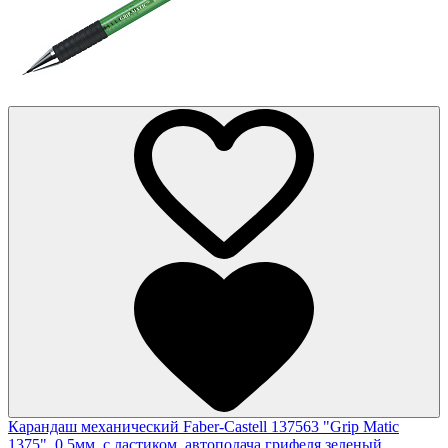
Карандаш механический Faber-Castell 137563 "Grip Matic
1375", 0,5мм, с ластиком, автоподача грифеля,зеленый