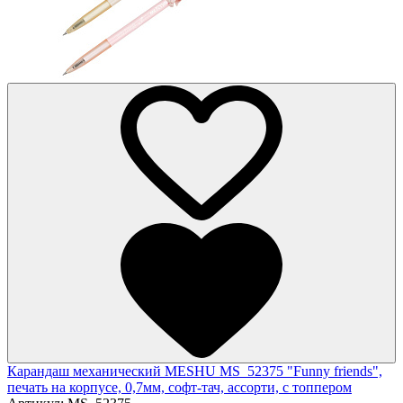
Карандаш механический MESHU MS_52375 "Funny friends",
печать на корпусе, 0,7мм, софт-тач, ассорти, с топпером