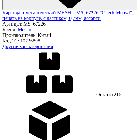
Карандаш механический MESHU MS_67226 "Check Meowt",
печать на корпусе, с ластиком, 0,7мм, ассорти
Артикул:
MS_67226
Бренд:
Meshu
Производитель:
Китай
Код 1С:
10726898
Другие характеристики
Остаток
216