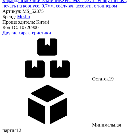
Карандаш механический MESHU MS_52375 "Funny friends",
печать на корпусе, 0,7мм, софт-тач, ассорти, с топпером
Артикул:
MS_52375
Бренд:
Meshu
Производитель:
Китай
Код 1С:
10726900
Другие характеристики
Остаток
19
Минимальная
партия
12