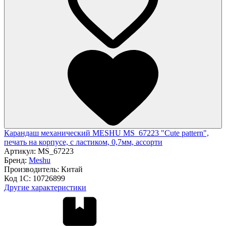
Карандаш механический MESHU MS_67223 "Cute pattern",
печать на корпусе, с ластиком, 0,7мм, ассорти
Артикул:
MS_67223
Бренд:
Meshu
Производитель:
Китай
Код 1С:
10726899
Другие характеристики