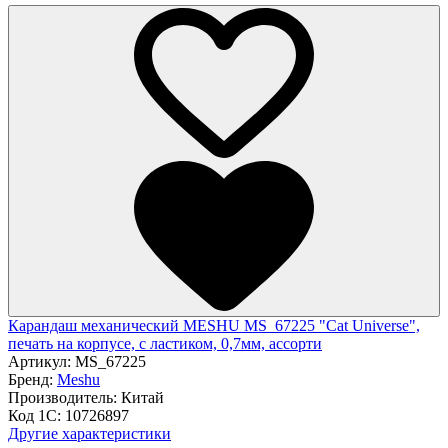
Карандаш механический MESHU MS_67225 "Cat Universe",
печать на корпусе, с ластиком, 0,7мм, ассорти
Артикул:
MS_67225
Бренд:
Meshu
Производитель:
Китай
Код 1С:
10726897
Другие характеристики