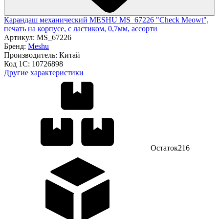
Карандаш механический MESHU MS_67226 "Check Meowt",
печать на корпусе, с ластиком, 0,7мм, ассорти
Артикул:
MS_67226
Бренд:
Meshu
Производитель:
Китай
Код 1С:
10726898
Другие характеристики
Остаток
216