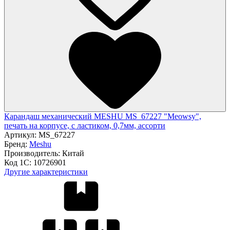
Карандаш механический MESHU MS_67227 "Meowsy",
печать на корпусе, с ластиком, 0,7мм, ассорти
Артикул:
MS_67227
Бренд:
Meshu
Производитель:
Китай
Код 1С:
10726901
Другие характеристики