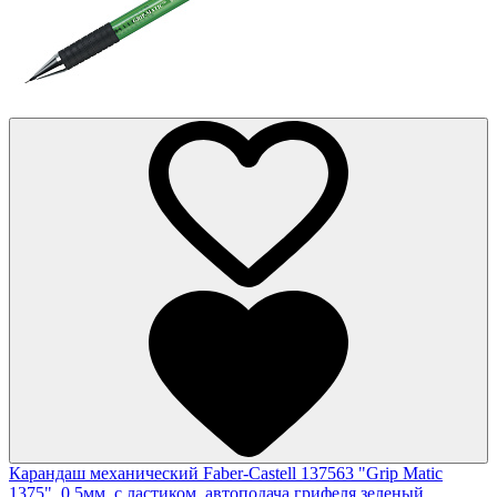
Карандаш механический Faber-Castell 137563 "Grip Matic
1375", 0,5мм, с ластиком, автоподача грифеля,зеленый