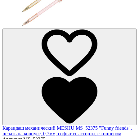
Карандаш механический MESHU MS_52375 "Funny friends",
печать на корпусе, 0,7мм, софт-тач, ассорти, с топпером