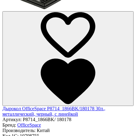
Дырокол OfficeSpace P8714_1866BK/180178 30л.,
металлический, черный, с линейкой
Артикул:
P8714_1866BK/ 180178
Бренд:
OfficeSpace
Производитель:
Китай
Код 1С:
10708755