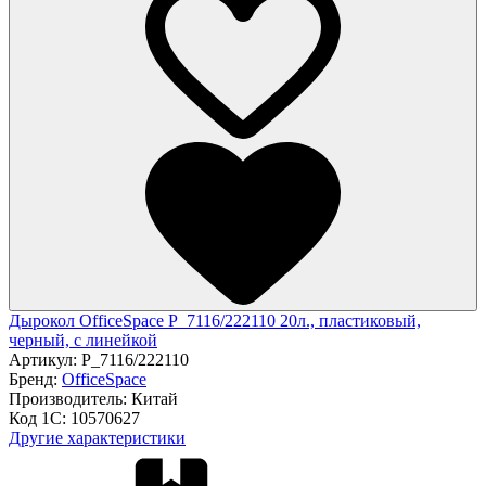
Дырокол OfficeSpace P_7116/222110 20л., пластиковый,
черный, с линейкой
Артикул:
P_7116/222110
Бренд:
OfficeSpace
Производитель:
Китай
Код 1С:
10570627
Другие характеристики