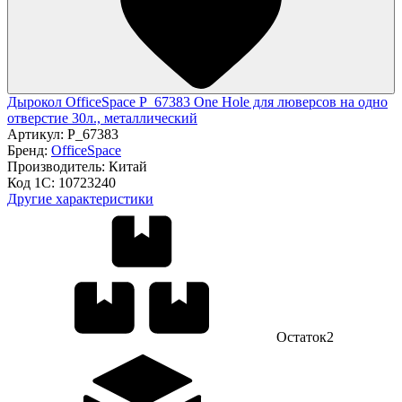
Дырокол OfficeSpace P_67383 One Hole для люверсов на одно
отверстие 30л., металлический
Артикул:
P_67383
Бренд:
OfficeSpace
Производитель:
Китай
Код 1С:
10723240
Другие характеристики
Остаток
2