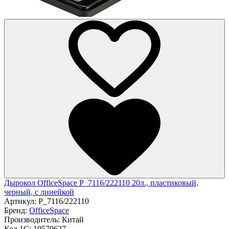
Дырокол OfficeSpace P_7116/222110 20л., пластиковый,
черный, с линейкой
Артикул:
P_7116/222110
Бренд:
OfficeSpace
Производитель:
Китай
Код 1С:
10570627