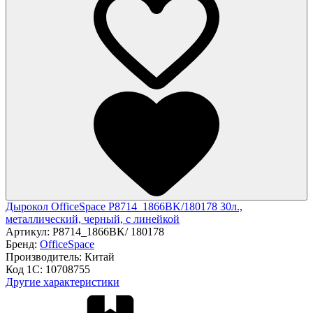
Дырокол OfficeSpace P8714_1866BK/180178 30л.,
металлический, черный, с линейкой
Артикул:
P8714_1866BK/ 180178
Бренд:
OfficeSpace
Производитель:
Китай
Код 1С:
10708755
Другие характеристики