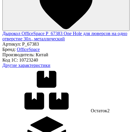
Дырокол OfficeSpace P_67383 One Hole для люверсов на одно
отверстие 30л., металлический
Артикул:
P_67383
Бренд:
OfficeSpace
Производитель:
Китай
Код 1С:
10723240
Другие характеристики
Остаток
2