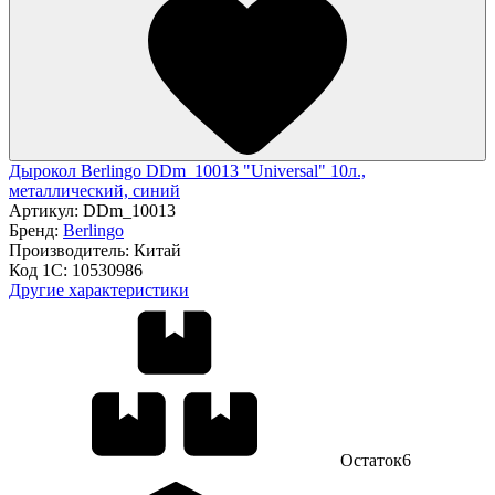
Дырокол Berlingo DDm_10013 "Universal" 10л.,
металлический, синий
Артикул:
DDm_10013
Бренд:
Berlingo
Производитель:
Китай
Код 1С:
10530986
Другие характеристики
Остаток
6