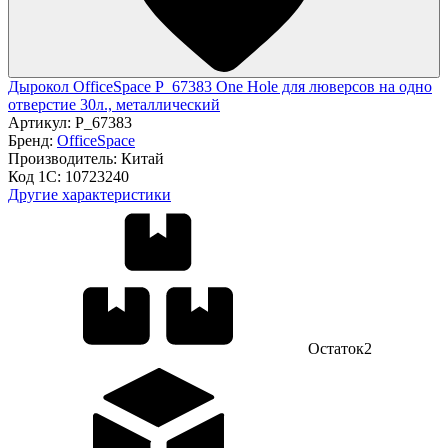
Дырокол OfficeSpace P_67383 One Hole для люверсов на одно
отверстие 30л., металлический
Артикул:
P_67383
Бренд:
OfficeSpace
Производитель:
Китай
Код 1С:
10723240
Другие характеристики
Остаток
2