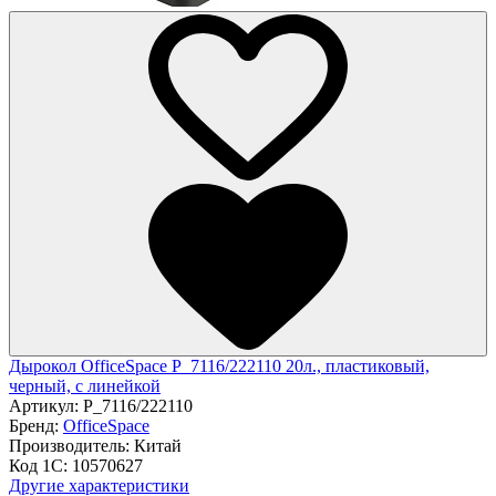
Дырокол OfficeSpace P_7116/222110 20л., пластиковый,
черный, с линейкой
Артикул:
P_7116/222110
Бренд:
OfficeSpace
Производитель:
Китай
Код 1С:
10570627
Другие характеристики