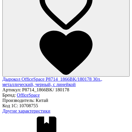
Дырокол OfficeSpace P8714_1866BK/180178 30л.,
металлический, черный, с линейкой
Артикул:
P8714_1866BK/ 180178
Бренд:
OfficeSpace
Производитель:
Китай
Код 1С:
10708755
Другие характеристики