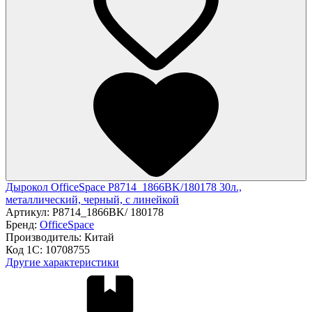
Дырокол OfficeSpace P8714_1866BK/180178 30л.,
металлический, черный, с линейкой
Артикул:
P8714_1866BK/ 180178
Бренд:
OfficeSpace
Производитель:
Китай
Код 1С:
10708755
Другие характеристики