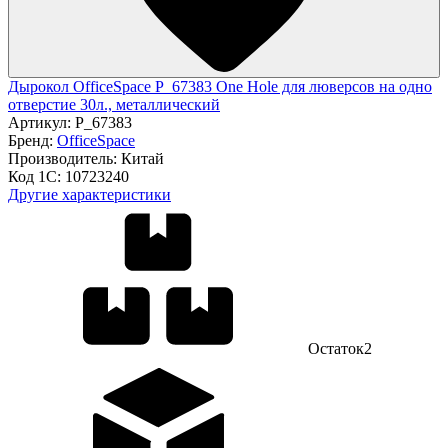
Дырокол OfficeSpace P_67383 One Hole для люверсов на одно
отверстие 30л., металлический
Артикул:
P_67383
Бренд:
OfficeSpace
Производитель:
Китай
Код 1С:
10723240
Другие характеристики
Остаток
2