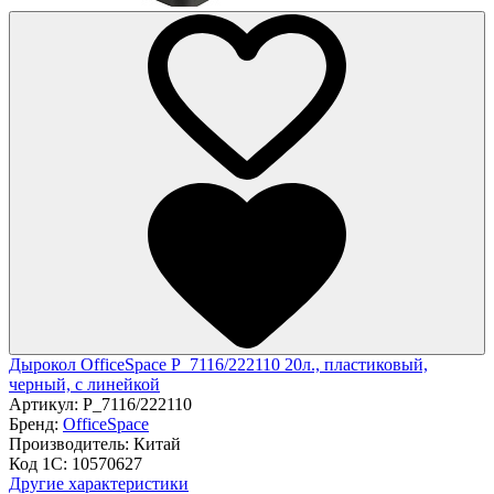
Дырокол OfficeSpace P_7116/222110 20л., пластиковый,
черный, с линейкой
Артикул:
P_7116/222110
Бренд:
OfficeSpace
Производитель:
Китай
Код 1С:
10570627
Другие характеристики