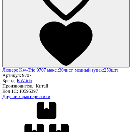
Люверс Kw-Trio 9707 макс.:30лист. медный (упак:250шт)
Артикул:
9707
Бренд:
KW-trio
Производитель:
Китай
Код 1С:
10595397
Другие характеристики