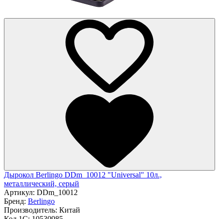
Дырокол Berlingo DDm_10012 "Universal" 10л.,
металлический, серый
Артикул:
DDm_10012
Бренд:
Berlingo
Производитель:
Китай
Код 1С:
10530985