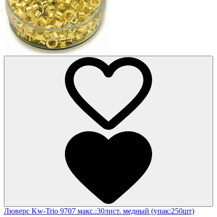
Люверс Kw-Trio 9707 макс.:30лист. медный (упак:250шт)