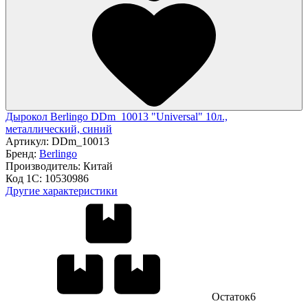
Дырокол Berlingo DDm_10013 "Universal" 10л.,
металлический, синий
Артикул:
DDm_10013
Бренд:
Berlingo
Производитель:
Китай
Код 1С:
10530986
Другие характеристики
Остаток
6