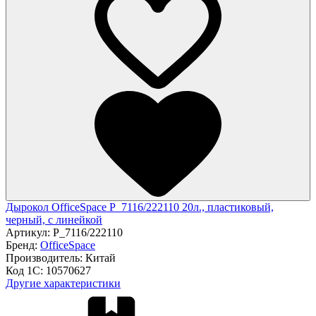
Дырокол OfficeSpace P_7116/222110 20л., пластиковый,
черный, с линейкой
Артикул:
P_7116/222110
Бренд:
OfficeSpace
Производитель:
Китай
Код 1С:
10570627
Другие характеристики