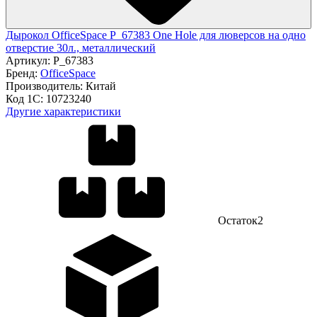
Дырокол OfficeSpace P_67383 One Hole для люверсов на одно
отверстие 30л., металлический
Артикул:
P_67383
Бренд:
OfficeSpace
Производитель:
Китай
Код 1С:
10723240
Другие характеристики
Остаток
2