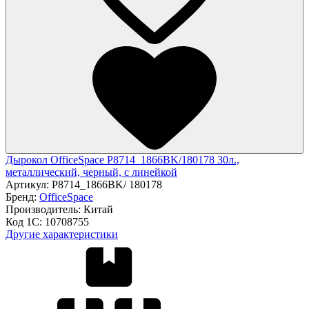
Дырокол OfficeSpace P8714_1866BK/180178 30л.,
металлический, черный, с линейкой
Артикул:
P8714_1866BK/ 180178
Бренд:
OfficeSpace
Производитель:
Китай
Код 1С:
10708755
Другие характеристики