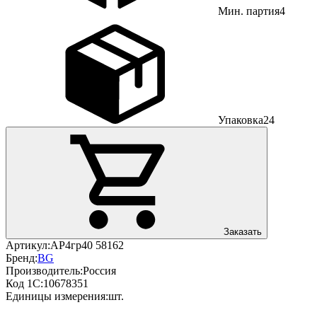
Мин. партия
4
Упаковка
24
Заказать
Артикул:
АР4гр40 58162
Бренд:
BG
Производитель:
Россия
Код 1С:
10678351
Единицы измерения:
шт.