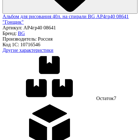
Альбом для рисования 40л. на спирали BG АР4гр40 08641
"Гонщик"
Артикул:
АР4гр40 08641
Бренд:
BG
Производитель:
Россия
Код 1С:
10716546
Другие характеристики
Остаток
7