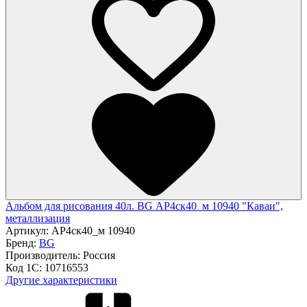
Альбом для рисования 40л. BG АР4ск40_м 10940 "Каваи",
металлизация
Артикул:
АР4ск40_м 10940
Бренд:
BG
Производитель:
Россия
Код 1С:
10716553
Другие характеристики