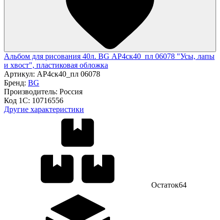
Альбом для рисования 40л. BG АР4ск40_пл 06078 "Усы, лапы
и хвост", пластиковая обложка
Артикул:
АР4ск40_пл 06078
Бренд:
BG
Производитель:
Россия
Код 1С:
10716556
Другие характеристики
Остаток
64