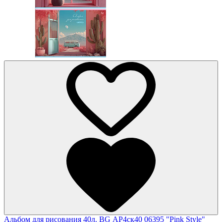
Альбом для рисования 40л. BG АР4ск40 06395 "Pink Style"