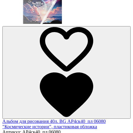
Альбом для рисования 40л. BG АР4ск40_пл 06080
"Космические истории", пластиковая обложка
Артикул:
АР4ск40_пл 06080