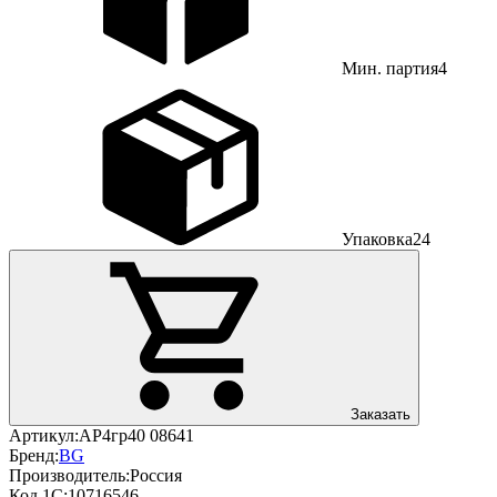
Мин. партия
4
Упаковка
24
Заказать
Артикул:
АР4гр40 08641
Бренд:
BG
Производитель:
Россия
Код 1С:
10716546