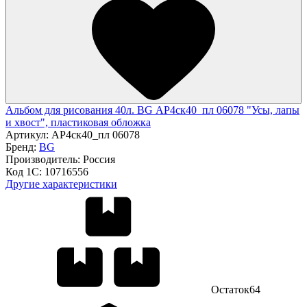
Альбом для рисования 40л. BG АР4ск40_пл 06078 "Усы, лапы
и хвост", пластиковая обложка
Артикул:
АР4ск40_пл 06078
Бренд:
BG
Производитель:
Россия
Код 1С:
10716556
Другие характеристики
Остаток
64