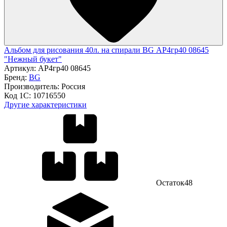
Альбом для рисования 40л. на спирали BG АР4гр40 08645
"Нежный букет"
Артикул:
АР4гр40 08645
Бренд:
BG
Производитель:
Россия
Код 1С:
10716550
Другие характеристики
Остаток
48