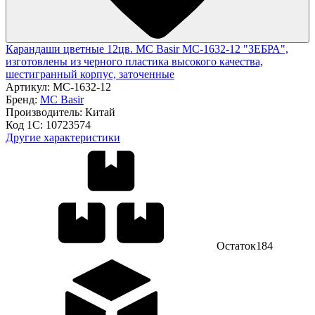
Карандаши цветные 12цв. MC Basir МС-1632-12 "ЗЕБРА",
изготовлены из черного пластика высокого качества,
шестигранный корпус, заточенные
Артикул:
МС-1632-12
Бренд:
MC Basir
Производитель:
Китай
Код 1С:
10723574
Другие характеристики
Остаток
184