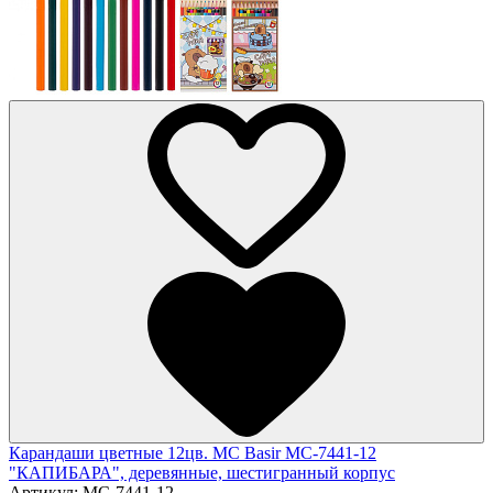
Карандаши цветные 12цв. MC Basir МС-7441-12
"КАПИБАРА", деревянные, шестигранный корпус
Артикул:
МС-7441-12