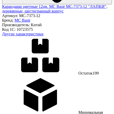
Карандаши цветные 12цв. MC Basir МС-7373-12 "ЛАПКИ",
деревянные, шестигранный корпус
Артикул:
МС-7373-12
Бренд:
MC Basir
Производитель:
Китай
Код 1С:
10723575
Другие характеристики
Остаток
199
Минимальная