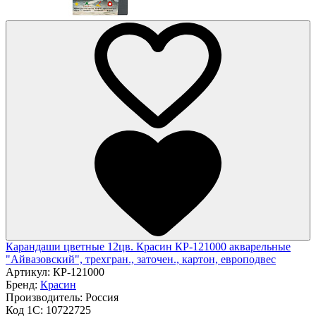
Карандаши цветные 12цв. Красин КР-121000 акварельные
"Айвазовский", трехгран., заточен., картон, европодвес
Артикул:
КР-121000
Бренд:
Красин
Производитель:
Россия
Код 1С:
10722725