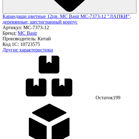
Карандаши цветные 12цв. MC Basir МС-7373-12 "ЛАПКИ",
деревянные, шестигранный корпус
Артикул:
МС-7373-12
Бренд:
MC Basir
Производитель:
Китай
Код 1С:
10723575
Другие характеристики
Остаток
199