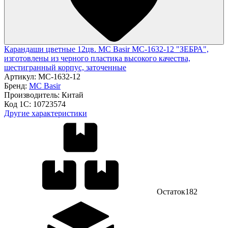
Карандаши цветные 12цв. MC Basir МС-1632-12 "ЗЕБРА",
изготовлены из черного пластика высокого качества,
шестигранный корпус, заточенные
Артикул:
МС-1632-12
Бренд:
MC Basir
Производитель:
Китай
Код 1С:
10723574
Другие характеристики
Остаток
182