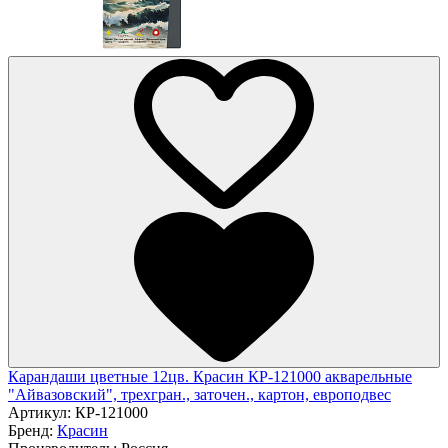
Карандаши цветные 12цв. Красин КР-121000 акварельные
"Айвазовский", трехгран., заточен., картон, европодвес
Артикул:
КР-121000
Бренд:
Красин