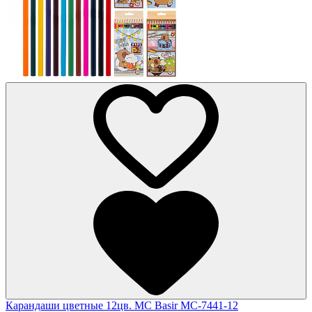
Карандаши цветные 12цв. MC Basir МС-7441-12