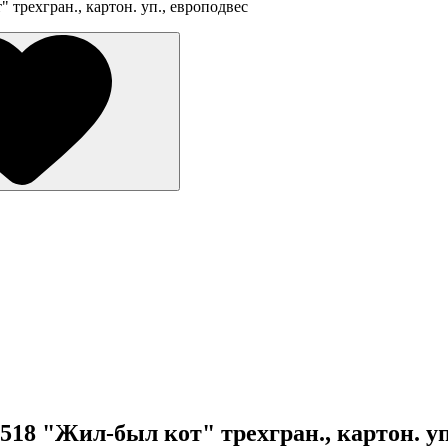
 трехгран., картон. уп., европодвес
518 "Жил-был кот" трехгран., картон. уп