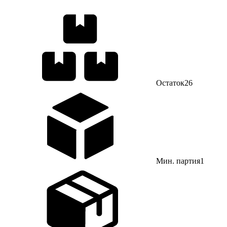
Остаток
26
Мин. партия
1