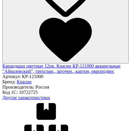
Карандаши цветные 12цв. Красин КР-121000 акварельные
"Айвазовский", трехгран., заточен., картон, европодвес
Артикул:
КР-121000
Бренд:
Красин
Производитель:
Россия
Код 1С:
10722725
Другие характеристики