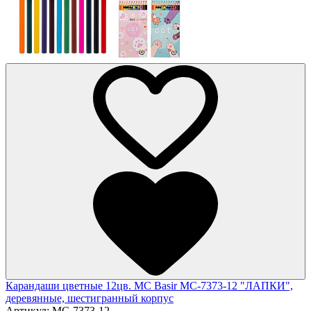
Карандаши цветные 12цв. MC Basir МС-7373-12 "ЛАПКИ",
деревянные, шестигранный корпус
Артикул:
МС-7373-12