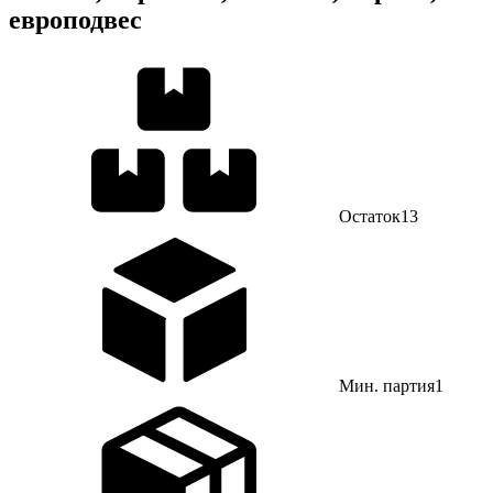
европодвес
Остаток
13
Мин. партия
1