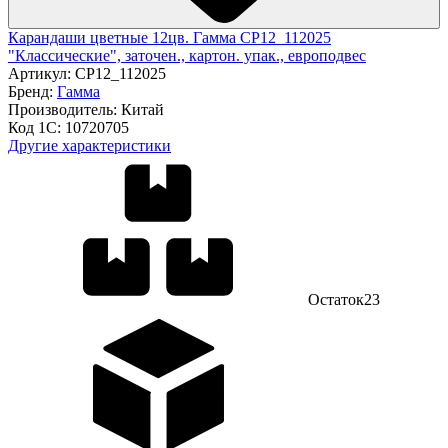
Карандаши цветные 12цв. Гамма CP12_112025
"Классические", заточен., картон. упак., европодвес
Артикул:
CP12_112025
Бренд:
Гамма
Производитель:
Китай
Код 1С:
10720705
Другие характеристики
Остаток
23