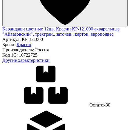
Карандаши цветные 12цв. Красин КР-121000 акварельные
"Айвазовский", трехгран., заточен., картон, европодвес
Артикул:
КР-121000
Бренд:
Красин
Производитель:
Россия
Код 1С:
10722725
Другие характеристики
Остаток
30