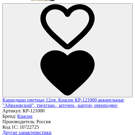
Карандаши цветные 12цв. Красин КР-121000 акварельные
"Айвазовский", трехгран., заточен., картон, европодвес
Артикул:
КР-121000
Бренд:
Красин
Производитель:
Россия
Код 1С:
10722725
Другие характеристики