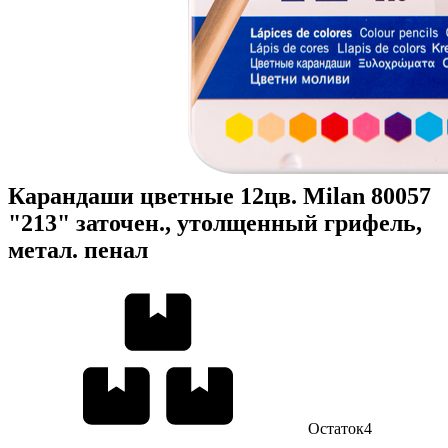
Карандаши цветные 12цв. Milan 80057
"213" заточен., утолщенный грифель,
метал. пенал
Остаток
4