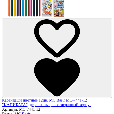
Карандаши цветные 12цв. MC Basir МС-7441-12
"КАПИБАРА", деревянные, шестигранный корпус
Артикул:
МС-7441-12
Бренд:
MC Basir