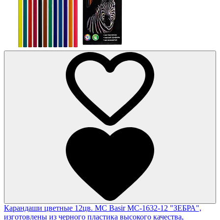
Карандаши цветные 12цв. MC Basir МС-1632-12 "ЗЕБРА",
изготовлены из черного пластика высокого качества,