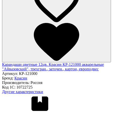
Карандаши цветные 12цв. Красин КР-121000 акварельные
"Айвазовский", трехгран., заточен., картон, европодвес
Артикул:
КР-121000
Бренд:
Красин
Производитель:
Россия
Код 1С:
10722725
Другие характеристики