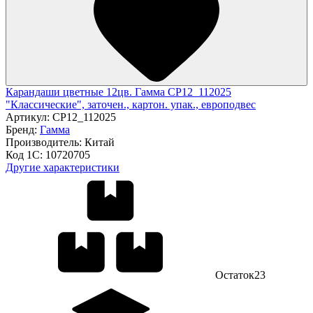
Карандаши цветные 12цв. Гамма CP12_112025
"Классические", заточен., картон. упак., европодвес
Артикул:
CP12_112025
Бренд:
Гамма
Производитель:
Китай
Код 1С:
10720705
Другие характеристики
Остаток
23