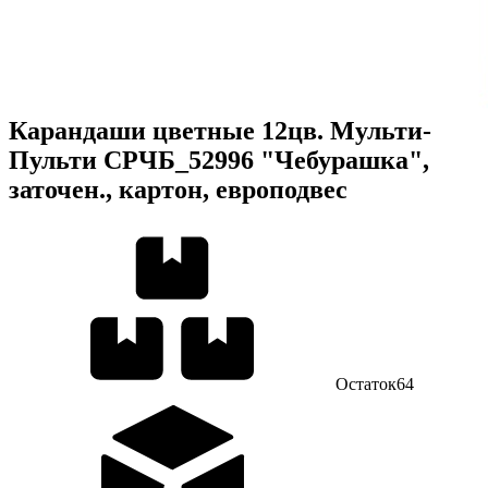
Карандаши цветные 12цв. Мульти-
Пульти CPЧБ_52996 "Чебурашка",
заточен., картон, европодвес
Остаток
64