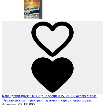
Карандаши цветные 12цв. Красин КР-121000 акварельные
"Айвазовский", трехгран., заточен., картон, европодвес
Артикул:
КР-121000