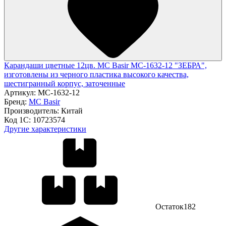
Карандаши цветные 12цв. MC Basir МС-1632-12 "ЗЕБРА",
изготовлены из черного пластика высокого качества,
шестигранный корпус, заточенные
Артикул:
МС-1632-12
Бренд:
MC Basir
Производитель:
Китай
Код 1С:
10723574
Другие характеристики
Остаток
182