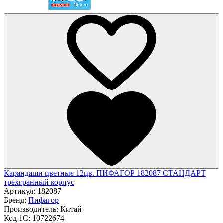
Карандаши цветные 12цв. ПИФАГОР 182087 СТАНДАРТ
трехгранный корпус
Артикул:
182087
Бренд:
Пифагор
Производитель:
Китай
Код 1С:
10722674