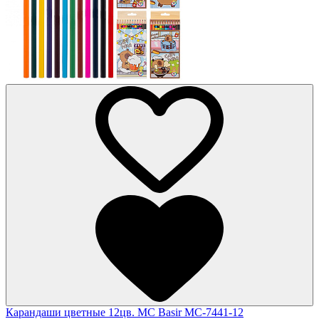
Карандаши цветные 12цв. MC Basir МС-7441-12