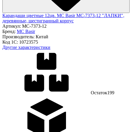
Карандаши цветные 12цв. MC Basir МС-7373-12 "ЛАПКИ",
деревянные, шестигранный корпус
Артикул:
МС-7373-12
Бренд:
MC Basir
Производитель:
Китай
Код 1С:
10723575
Другие характеристики
Остаток
199