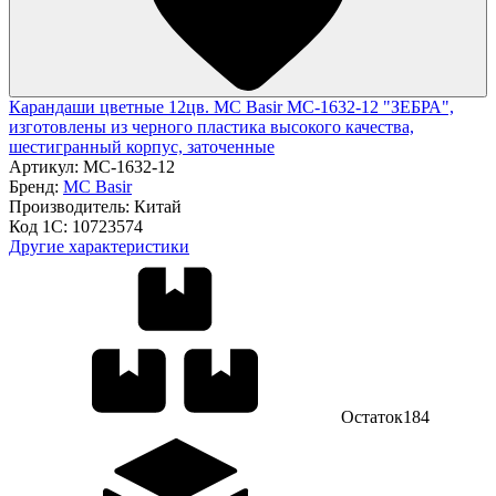
Карандаши цветные 12цв. MC Basir МС-1632-12 "ЗЕБРА",
изготовлены из черного пластика высокого качества,
шестигранный корпус, заточенные
Артикул:
МС-1632-12
Бренд:
MC Basir
Производитель:
Китай
Код 1С:
10723574
Другие характеристики
Остаток
184