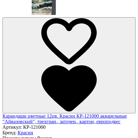
Карандаши цветные 12цв. Красин КР-121000 акварельные
"Айвазовский", трехгран., заточен., картон, европодвес
Артикул:
КР-121000
Бренд:
Красин