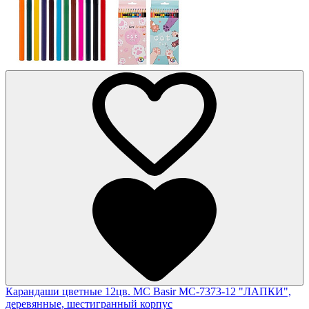
Карандаши цветные 12цв. MC Basir МС-7373-12 "ЛАПКИ",
деревянные, шестигранный корпус