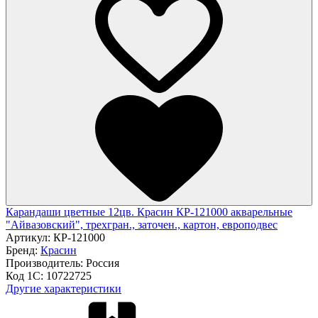
Карандаши цветные 12цв. Красин КР-121000 акварельные
"Айвазовский", трехгран., заточен., картон, европодвес
Артикул:
КР-121000
Бренд:
Красин
Производитель:
Россия
Код 1С:
10722725
Другие характеристики