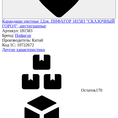
Карандаши цветные 12цв. ПИФАГОР 181583 "СКАЗОЧНЫЙ
ГОРОД", шестигранные
Артикул:
181583
Бренд:
Пифагор
Производитель:
Китай
Код 1С:
10722672
Другие характеристики
Остаток
170