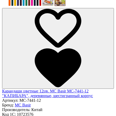
Карандаши цветные 12цв. MC Basir МС-7441-12
"КАПИБАРА", деревянные, шестигранный корпус
Артикул:
МС-7441-12
Бренд:
MC Basir
Производитель:
Китай
Код 1С:
10723576