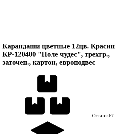
Карандаши цветные 12цв. Красин
КР-120400 "Поле чудес", трехгр.,
заточен., картон, европодвес
Остаток
67