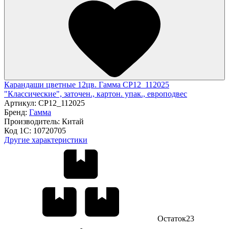
Карандаши цветные 12цв. Гамма CP12_112025
"Классические", заточен., картон. упак., европодвес
Артикул:
CP12_112025
Бренд:
Гамма
Производитель:
Китай
Код 1С:
10720705
Другие характеристики
Остаток
23