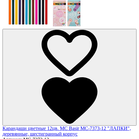
Карандаши цветные 12цв. MC Basir МС-7373-12 "ЛАПКИ",
деревянные, шестигранный корпус