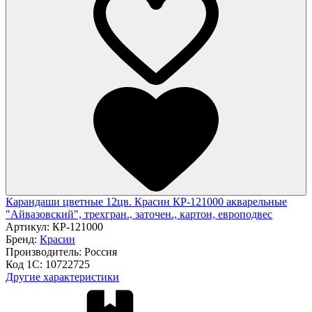
Карандаши цветные 12цв. Красин КР-121000 акварельные
"Айвазовский", трехгран., заточен., картон, европодвес
Артикул:
КР-121000
Бренд:
Красин
Производитель:
Россия
Код 1С:
10722725
Другие характеристики