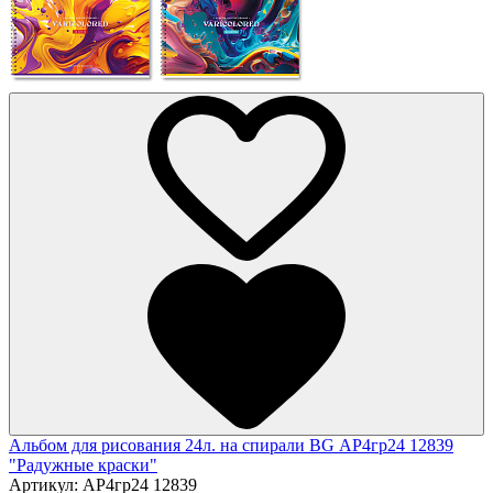
Альбом для рисования 24л. на спирали BG АР4гр24 12839
"Радужные краски"
Артикул:
АР4гр24 12839