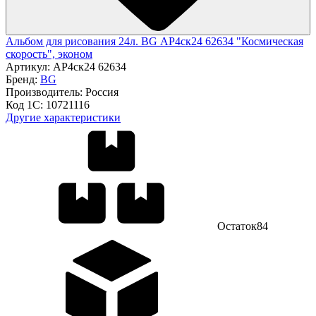
Альбом для рисования 24л. BG АР4ск24 62634 "Космическая
скорость", эконом
Артикул:
АР4ск24 62634
Бренд:
BG
Производитель:
Россия
Код 1С:
10721116
Другие характеристики
Остаток
84