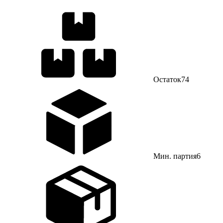
Остаток
74
Мин. партия
6