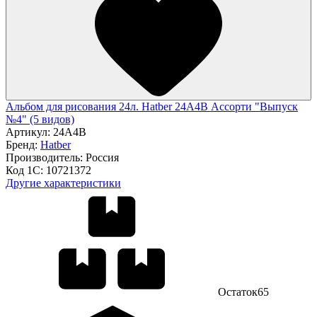
Альбом для рисования 24л. Hatber 24А4В Ассорти "Выпуск
№4" (5 видов)
Артикул:
24А4В
Бренд:
Hatber
Производитель:
Россия
Код 1С:
10721372
Другие характеристики
Остаток
65