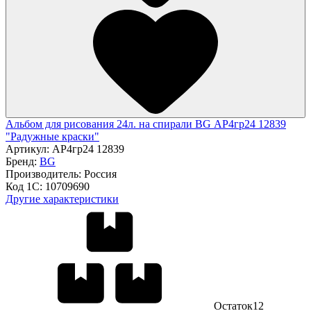
Альбом для рисования 24л. на спирали BG АР4гр24 12839
"Радужные краски"
Артикул:
АР4гр24 12839
Бренд:
BG
Производитель:
Россия
Код 1С:
10709690
Другие характеристики
Остаток
12