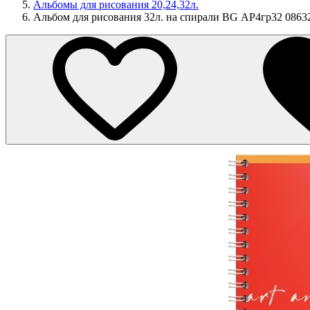
Альбомы для рисования 20,24,32л.
Альбом для рисования 32л. на спирали BG АР4гр32 08632 