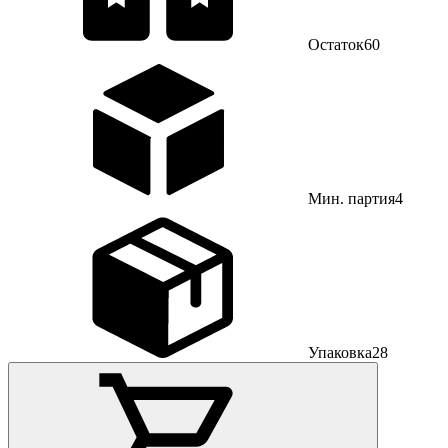
Остаток
60
Мин. партия
4
Упаковка
28