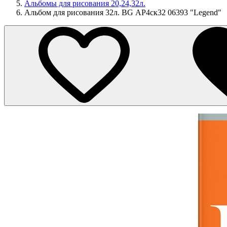
Альбомы для рисования 20,24,32л.
Альбом для рисования 32л. BG АР4ск32 06393 "Legend"