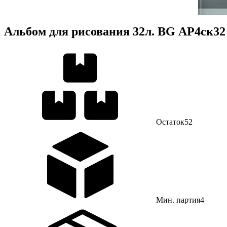
Альбом для рисования 32л. BG АР4ск32
Остаток
52
Мин. партия
4