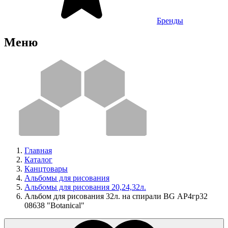
Бренды
Меню
Главная
Каталог
Канцтовары
Альбомы для рисования
Альбомы для рисования 20,24,32л.
Альбом для рисования 32л. на спирали BG АР4гр32
08638 "Botanical"