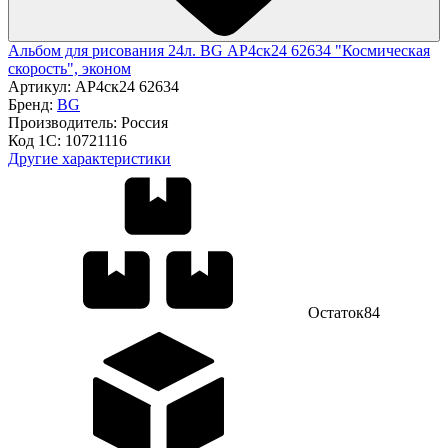
Альбом для рисования 24л. BG АР4ск24 62634 "Космическая
скорость", эконом
Артикул:
АР4ск24 62634
Бренд:
BG
Производитель:
Россия
Код 1С:
10721116
Другие характеристики
Остаток
84