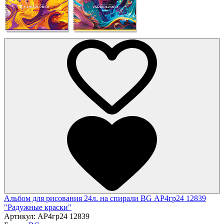
Альбом для рисования 24л. на спирали BG АР4гр24 12839
"Радужные краски"
Артикул:
АР4гр24 12839