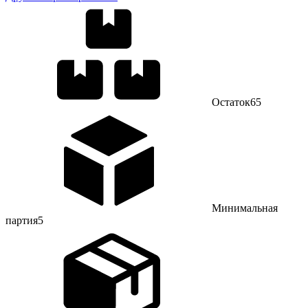
Остаток
65
Минимальная
партия
5