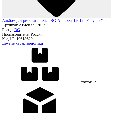
Альбом для рисования 32л. BG АР4ск32 12012 "Fairy tale"
Артикул:
АР4ск32 12012
Бренд:
BG
Производитель:
Россия
Код 1С:
10618629
Другие характеристики
Остаток
12