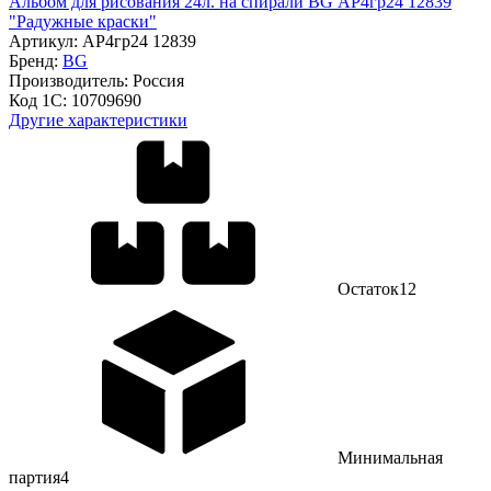
Альбом для рисования 24л. на спирали BG АР4гр24 12839
"Радужные краски"
Артикул:
АР4гр24 12839
Бренд:
BG
Производитель:
Россия
Код 1С:
10709690
Другие характеристики
Остаток
12
Минимальная
партия
4