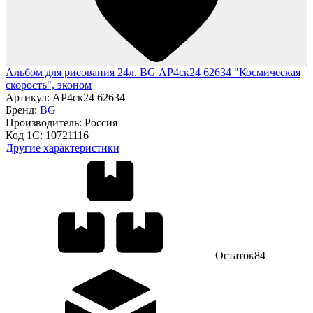
Альбом для рисования 24л. BG АР4ск24 62634 "Космическая
скорость", эконом
Артикул:
АР4ск24 62634
Бренд:
BG
Производитель:
Россия
Код 1С:
10721116
Другие характеристики
Остаток
84