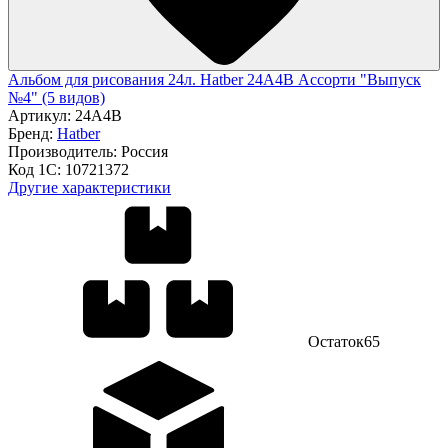
Альбом для рисования 24л. Hatber 24А4В Ассорти "Выпуск
№4" (5 видов)
Артикул:
24А4В
Бренд:
Hatber
Производитель:
Россия
Код 1С:
10721372
Другие характеристики
Остаток
65