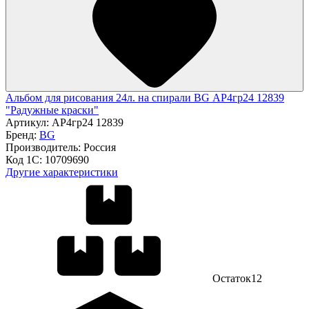
Альбом для рисования 24л. на спирали BG АР4гр24 12839
"Радужные краски"
Артикул:
АР4гр24 12839
Бренд:
BG
Производитель:
Россия
Код 1С:
10709690
Другие характеристики
Остаток
12