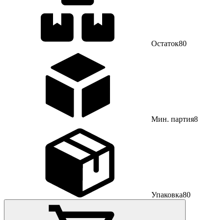
Остаток
80
Мин. партия
8
Упаковка
80