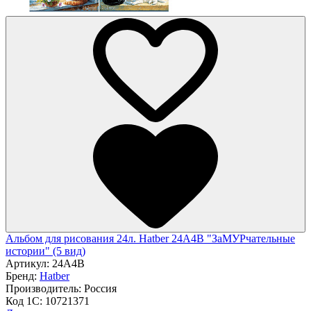
Альбом для рисования 24л. Hatber 24А4В "ЗаМУРчательные
истории" (5 вид)
Артикул:
24А4В
Бренд:
Hatber
Производитель:
Россия
Код 1С:
10721371