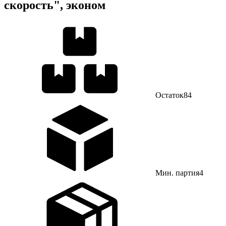
скорость", эконом
Остаток
84
Мин. партия
4