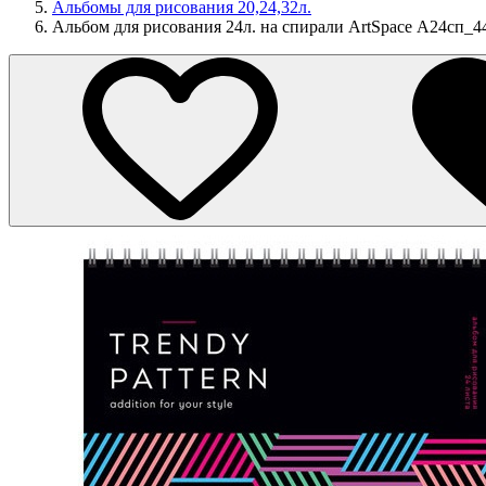
Альбомы для рисования 20,24,32л.
Альбом для рисования 24л. на спирали ArtSpace А24сп_444