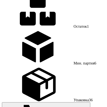
Остаток
1
Мин. партия
6
Упаковка
36