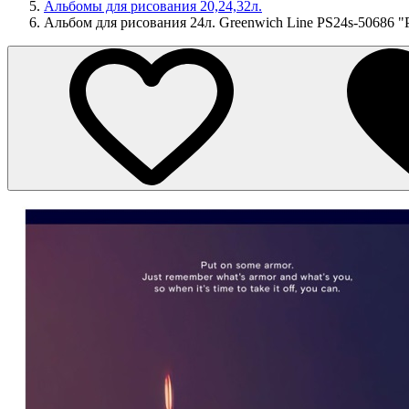
Альбомы для рисования 20,24,32л.
Альбом для рисования 24л. Greenwich Line PS24s-50686 "P