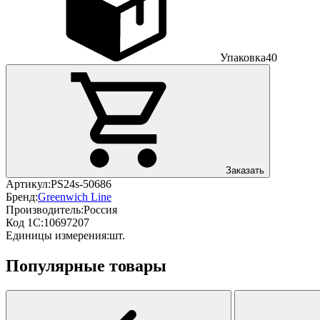
Упаковка
40
Заказать
Артикул:
PS24s-50686
Бренд:
Greenwich Line
Производитель:
Россия
Код 1С:
10697207
Единицы измерения:
шт.
Популярные товары