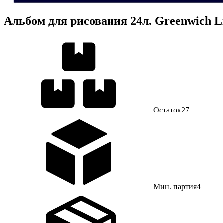
Альбом для рисования 24л. Greenwich Li
Остаток
27
Мин. партия
4