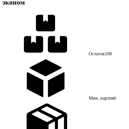
эконом
Остаток
108
Мин. партия
6