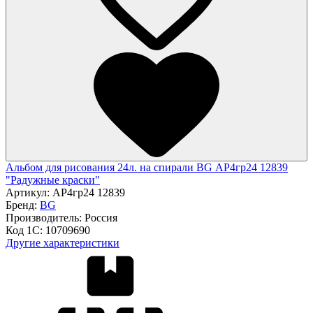
Альбом для рисования 24л. на спирали BG АР4гр24 12839
"Радужные краски"
Артикул:
АР4гр24 12839
Бренд:
BG
Производитель:
Россия
Код 1С:
10709690
Другие характеристики