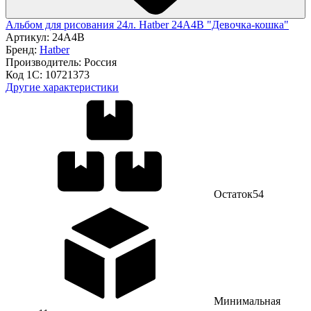
Альбом для рисования 24л. Hatber 24А4В "Девочка-кошка"
Артикул:
24А4В
Бренд:
Hatber
Производитель:
Россия
Код 1С:
10721373
Другие характеристики
Остаток
54
Минимальная